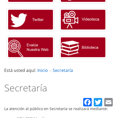
Está usted aquí:
Inicio
Secretaría
Secretaría
Faceb
Twit
E
La atención al público en Secretaría se realizará mediante: