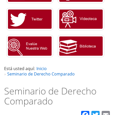
Está usted aquí:
Inicio
Seminario de Derecho Comparado
Seminario de Derecho
Comparado
Faceb
Twit
E