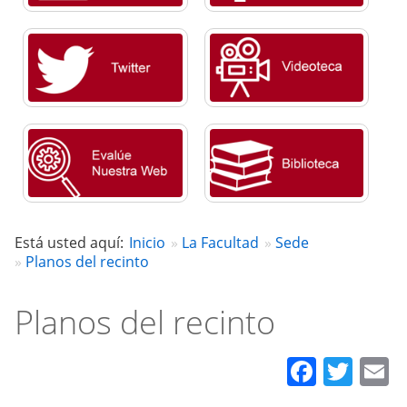
Está usted aquí:
Inicio
La Facultad
Sede
Planos del recinto
Planos del recinto
Faceb
Twit
E