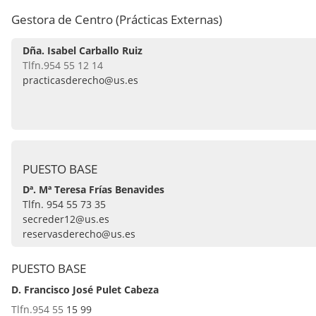
Gestora de Centro (Prácticas Externas)
Dña. Isabel Carballo Ruiz
Tlfn.954 55 12 14
practicasderecho@us.es
PUESTO BASE
Dª. Mª Teresa Frías Benavides
Tlfn. 954 55 73 35
secreder12@us.es
reservasderecho@us.es
PUESTO BASE
D. Francisco José Pulet Cabeza
Tlfn.954 55
15 99