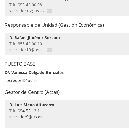
Tlfn.955 42 00 08
secreder15@us.es
Responsable de Unidad (Gestión Económica)
D. Rafael Jiménez Soriano
Tlfn.955 42 00 10
secreder10@us.es
PUESTO BASE
Dª. Vanessa Delgado González
secreder4@us.es
Gestor de Centro (Actas)
D. Luis Mena Altuzarra
Tlfn.95
4 55 12 11
secreder9@us.es