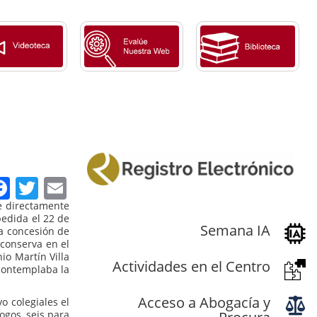
Facebook
Twitter
Email
e directamente
pedida el 22 de
Semana IA
a concesión de
 conserva en el
io Martín Villa
Actividades en el Centro
econtemplaba la
Acceso a Abogacía y
o colegiales el
ogos, seis para