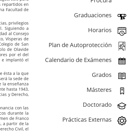
Procura
s repartidos en
una Facultad de
Graduaciones
as, privilegios
l. Siguiendo a
Horarios
dad al Consejo
o, Vísperas de
Plan de Autoprotección
Colegio de San
blo de Olavide
res por el del
Calendario de Exámenes
 e implantó el
e ésta a la que
Grados
será la sede de
de la enseñanza
Másteres
nte hasta 1943,
cias y Derecho,
Doctorado
onancia con las
cos durante la
Prácticas Externas
gimen de Franco
 a partir de la
recho Civil, el