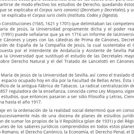
mpartirse de modo efectivo los estudios de Derecho, quedando ésto
que se explicaba el
Corpus iuris canonici
(
Decretum y Decretales
), y 
 se explicaba el
Corpus iuris civilis
(
Instituta, Codex y Digesta
).
o Constituciones (1565, 1621 y 1701) que delimitaban las competenci
aría de Jesús, la Universidad propiamente dicha y el poder rea
a
(1991) puede señalarse que ya en 1716 un informe de laUniversi
de Cánones y Leyes con las cátedras de Prima de Cánones, Decret
lsión de España de la Compañía de Jesús, la cual sustentaba el 
uesta por el Intendente de Andalucía y Asistente de Sevilla Pa
 la Universidad que sustituyó el estudio de las Decretales mayo
sobre Derecho Natural y el del Tratado de Lancelotti en Cánones
 María de Jesús de la Universidad de Sevilla, así como el traslado d
a, espacio ocupado hoy en día por la Facultad de Bellas Artes. Ésta 
ficio de la antigua Fábrica de Tabacos. La radical centralización 
 1857 reguladora de la enseñanza, conocida como Ley Moyano, vige
estudios, que entonces pasaron a ser sólo Filosofía y Letras, Cien
na hasta el año 1917.
aje en la ordenación de la realidad social determinó que en cons
an sucesivamente más de una docena de planes de estudios jurídi
han de sumar los propios de la II República (plan de 1931) y del Ré
unes de los saberes jurídicos comprendidos en todos estos planes,
 Romano, el Derecho Canónico, la Economía, el Derecho Penal, el De