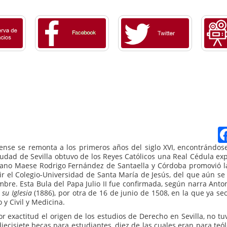
lense se remonta a los primeros años del siglo XVI, encontrándos
iudad de Sevilla obtuvo de los Reyes Católicos una Real Cédula ex
diano Maese Rodrigo Fernández de Santaella y Córdoba promovió l
igir el Colegio-Universidad de Santa María de Jesús, del que aún se
re. Esta Bula del Papa Julio II fue confirmada, según narra Anton
su Iglesia
(1886), por otra de 16 de junio de 1508, en la que ya s
 y Civil y Medicina.
exactitud el origen de los estudios de Derecho en Sevilla, no tuv
ecisiete becas para estudiantes, diez de las cuales eran para teól