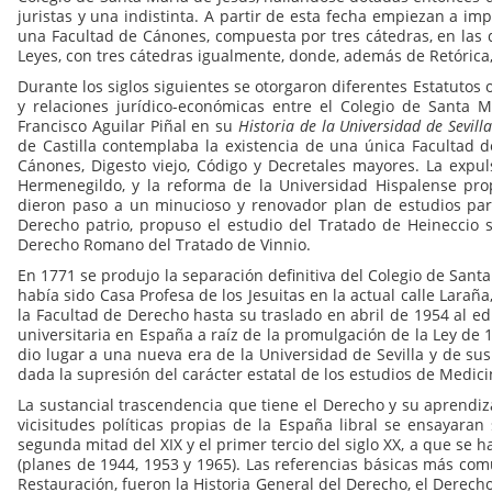
juristas y una indistinta. A partir de esta fecha empiezan a i
una Facultad de Cánones, compuesta por tres cátedras, en las 
Leyes, con tres cátedras igualmente, donde, además de Retórica,
Durante los siglos siguientes se otorgaron diferentes Estatutos 
y relaciones jurídico-económicas entre el Colegio de Santa M
Francisco Aguilar Piñal en su
Historia de la Universidad de
Sevill
de Castilla contemplaba la existencia de una única Facultad 
Cánones, Digesto viejo, Código y Decretales mayores. La expu
Hermenegildo, y la reforma de la Universidad Hispalense prop
dieron paso a un minucioso y renovador plan de estudios para
Derecho patrio, propuso el estudio del Tratado de Heineccio 
Derecho Romano del Tratado de Vinnio.
En 1771 se produjo la separación definitiva del Colegio de Santa
había sido Casa Profesa de los Jesuitas en la actual calle Larañ
la Facultad de Derecho hasta su traslado en abril de 1954 al edi
universitaria en España a raíz de la promulgación de la Ley de
dio lugar a una nueva era de la Universidad de Sevilla y de sus 
dada la supresión del carácter estatal de los estudios de Medici
La sustancial trascendencia que tiene el Derecho y su aprendiz
vicisitudes políticas propias de la España libral se ensayar
segunda mitad del XIX y el primer tercio del siglo XX, a que se 
(planes de 1944, 1953 y 1965). Las referencias básicas más com
Restauración, fueron la Historia General del Derecho, el Derecho