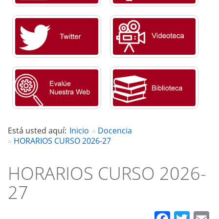
Está usted aquí:
Inicio
Docencia
HORARIOS CURSO 2026-27
HORARIOS CURSO 2026-
27
Faceb
Twit
E