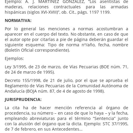
Ejemplo: A. J. MARTÍNEZ GONZÁLEZ, “Los asentistas de
maderas, relaciones contractuales para las armadas
hispánicas (siglos XVI-XVIII)”, ob. Cit., págs. 1197 1199.
NORMATIVA:
Por lo general las menciones a normas acostumbran a
aparecer en el cuerpo del texto. No obstante, en caso de que
el autor opte por citarlas a pie de página deberán guardar el
siguiente esquema: Tipo de norma nº/año, fecha, nombre
(Boletín Oficial correspondiente).
Ejemplos:
Ley 3/1995, de 23 de marzo, de Vías Pecuarias (BOE núm. 71,
de 24 de marzo de 1995).
Decreto 155/1998, de 21 de julio, por el que se aprueba el
Reglamento de Vías Pecuarias de la Comunidad Autónoma de
Andalucía (BOJA núm. 87, de 4 de agosto de 1998).
JURISPRUDENCIA:
La cita ha de hacer mención referencia al órgano de
procedencia, su número – en caso de que lo haya – y la fecha,
empleando abreviaturas para el término “Sentencia” junto
con la alusión del órgano que la dicta. Ejemplo: STC 37/1995,
de 7 de febrero, en sus Antecedentes…