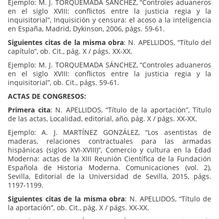
Ejemplo: M. J. TORQUEMADA SÁNCHEZ, “Controles aduaneros
en el siglo XVIII: conflictos entre la justicia regia y la
inquisitorial”, Inquisición y censura: el acoso a la inteligencia
en España, Madrid, Dykinson, 2006, págs. 59-61.
Siguientes citas de la misma obra
: N. APELLIDOS, “Título del
capítulo”, ob. Cit., pág. X / págs. XX-XX.
Ejemplo: M. J. TORQUEMADA SÁNCHEZ, “Controles aduaneros
en el siglo XVIII: conflictos entre la justicia regia y la
inquisitorial”, ob. Cit., págs. 59-61.
ACTAS DE CONGRESOS:
Primera cita
: N. APELLIDOS, “Título de la aportación”, Título
de las actas, Localidad, editorial, año, pág. X / págs. XX-XX.
Ejemplo: A. J. MARTÍNEZ GONZÁLEZ, “Los asentistas de
maderas, relaciones contractuales para las armadas
hispánicas (siglos XVI-XVIII)”, Comercio y cultura en la Edad
Moderna: actas de la XIII Reunión Científica de la Fundación
Española de Historia Moderna. Comunicaciones (vol. 2),
Sevilla, Editorial de la Universidad de Sevilla, 2015, págs.
1197-1199.
Siguientes citas de la misma obra
: N. APELLIDOS, “Título de
la aportación”, ob. Cit., pág. X / págs. XX-XX.