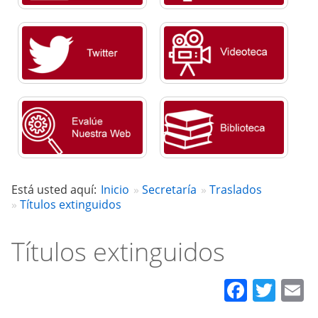
Está usted aquí:
Inicio
Secretaría
Traslados
Títulos extinguidos
Títulos extinguidos
Faceb
Twit
E