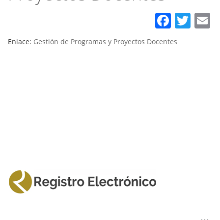
Faceb
Twit
E
Enlace:
Gestión de Programas y Proyectos Docentes